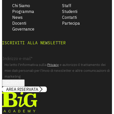
Chi Siamo
Staff
Programma
Studenti
News
Contatti
Docenti
Partecipa
Governance
ISCRIVITI ALLA NEWSLETTER
Ho letto l'informativa sulla
Privacy
e autorizzo il trattamento dei
miei dati personali per l'invio di newsletter e altre comunicazioni di
marketing
ISCRIVITI
AREA RISERVATA